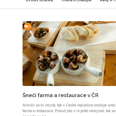
Úvodní Stránka
Chata A Chalupa
Rady A T
0
Šnečí farma a restaurace v ČR
Ačkoliv se to nezdá, tak v České republice existuje šneč
farma a restaurace. Pokud jste o ní ještě neslyšeli, tak se