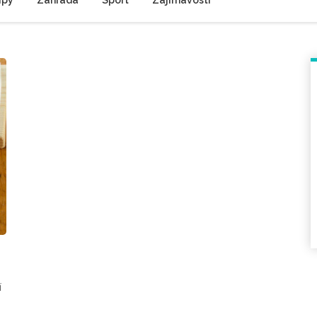
ipy
Zahrada
Sport
Zajímavosti
í