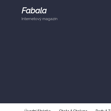
Skip
to
Fabala
content
Internetový magazín