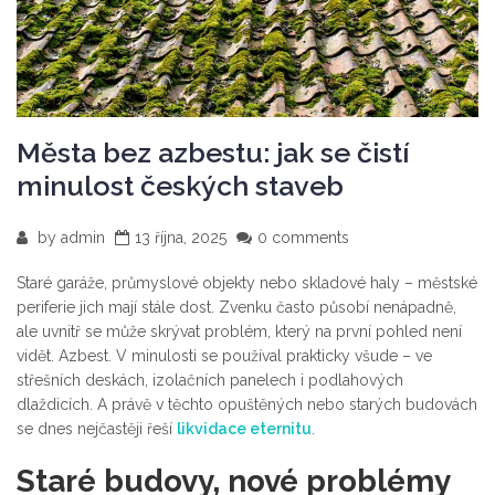
Města bez azbestu: jak se čistí
minulost českých staveb
by
admin
13 října, 2025
0 comments
Staré garáže, průmyslové objekty nebo skladové haly – městské
periferie jich mají stále dost. Zvenku často působí nenápadně,
ale uvnitř se může skrývat problém, který na první pohled není
vidět. Azbest. V minulosti se používal prakticky všude – ve
střešních deskách, izolačních panelech i podlahových
dlaždicích. A právě v těchto opuštěných nebo starých budovách
se dnes nejčastěji řeší
likvidace eternitu
.
Staré budovy, nové problémy