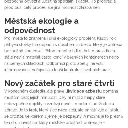
bezpečně odvézt a uložit na speciální skládku. To prodraží a
prodlouží celý proces, ale jiná možnost zkrátka není.
Městská ekologie a
odpovědnost
Pro města to znamená i širší ekologický problém. Každý rok
přibývá stovky tun odpadu s obsahem azbestu, který je potřeba
bezpečně zpracovat. Přitom mnoho lidí o těchto pravidlech
stále neví a materiál často končí v běžných kontejnerech nebo
na černých skládkách. Odborníci proto apelují na větší
informovanost veřejnosti a lepší kontrolu stavebních prací.
Nový začátek pro staré čtvrti
V konečném důsledku ale právě
likvidace azbestu
pomáhá
městům čistit jejich minulost. Díky ní mizí z mapy staré
nebezpečné objekty a vznikají nové – moderní, udržitelné a
zdravé. Je to krok, který sice něco stojí, ale přináší klid a jistotu,
že prostor, ve kterém žijeme, je bezpečný. A možná je to přesně
ten druh investice, který městské prostředí potřebuje –