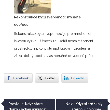
Rekonstrukce bytu svépomocí: myslete
dopředu
Rekonstrukce bytu svépomocí je pro mnoho lidí
lákavou výzvou. Umožňuje ušetřit nemalé finanční
prostředky, mít kontrolu nad každým detailem a
získat dobrý pocit z vlastnoručně odvedené práce.
Facebook
Twitter
LinkedIn
Navigace
Previous:
Když staré
Next:
Když staré školy
domy dýchají minulostí:
stárnou: co přináší