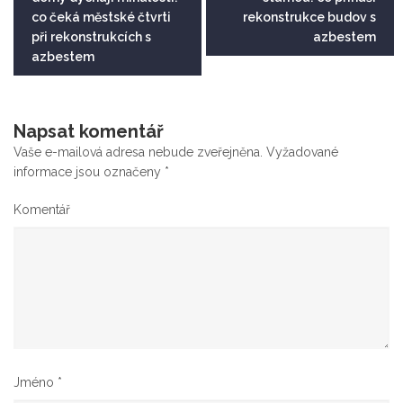
pro
co čeká městské čtvrti
rekonstrukce budov s
příspěvek
při rekonstrukcích s
azbestem
azbestem
Napsat komentář
Vaše e-mailová adresa nebude zveřejněna.
Vyžadované
informace jsou označeny
*
Komentář
Jméno
*