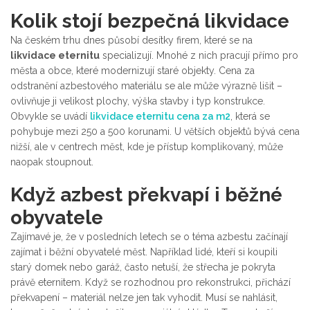
Kolik stojí bezpečná likvidace
Na českém trhu dnes působí desítky firem, které se na
likvidace eternitu
specializují. Mnohé z nich pracují přímo pro
města a obce, které modernizují staré objekty. Cena za
odstranění azbestového materiálu se ale může výrazně lišit –
ovlivňuje ji velikost plochy, výška stavby i typ konstrukce.
Obvykle se uvádí
likvidace eternitu cena za m2
, která se
pohybuje mezi 250 a 500 korunami. U větších objektů bývá cena
nižší, ale v centrech měst, kde je přístup komplikovaný, může
naopak stoupnout.
Když azbest překvapí i běžné
obyvatele
Zajímavé je, že v posledních letech se o téma azbestu začínají
zajímat i běžní obyvatelé měst. Například lidé, kteří si koupili
starý domek nebo garáž, často netuší, že střecha je pokryta
právě eternitem. Když se rozhodnou pro rekonstrukci, přichází
překvapení – materiál nelze jen tak vyhodit. Musí se nahlásit,