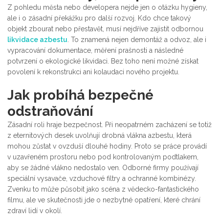
Z pohledu města nebo developera nejde jen o otázku hygieny,
ale i o zásadní překážku pro další rozvoj. Kdo chce takový
objekt zbourat nebo přestavět, musí nejdříve zajistit odbornou
likvidace azbestu
. To znamená nejen demontáž a odvoz, ale i
vypracování dokumentace, měření prašnosti a následné
potvrzení o ekologické likvidaci. Bez toho není možné získat
povolení k rekonstrukci ani kolaudaci nového projektu.
Jak probíhá bezpečné
odstraňování
Zásadní roli hraje bezpečnost. Při neopatrném zacházení se totiž
z eternitových desek uvolňují drobná vlákna azbestu, která
mohou zůstat v ovzduší dlouhé hodiny. Proto se práce provádí
v uzavřeném prostoru nebo pod kontrolovaným podtlakem,
aby se žádné vlákno nedostalo ven. Odborné firmy používají
speciální vysavače, vzduchové filtry a ochranné kombinézy.
Zvenku to může působit jako scéna z vědecko-fantastického
filmu, ale ve skutečnosti jde o nezbytné opatření, které chrání
zdraví lidí v okolí.