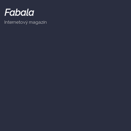
Skip
to
Fabala
content
Internetový magazín