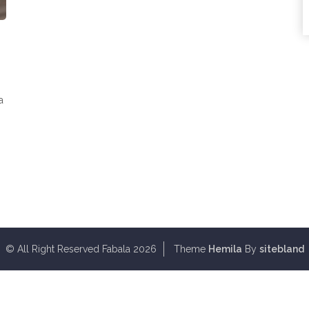
a
© All Right Reserved Fabala 2026
Theme
Hemila
By
sitebland