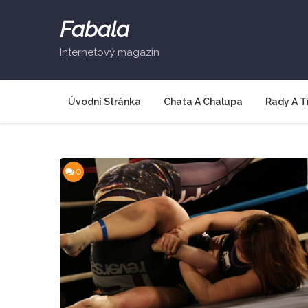
Skip
to
Fabala
content
Internetový magazín
Úvodní Stránka
Chata A Chalupa
Rady A T
0