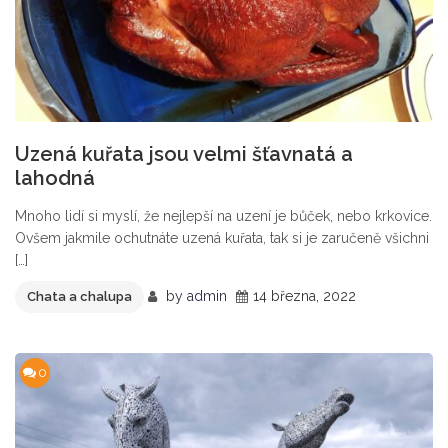
Uzená kuřata jsou velmi šťavnatá a
lahodná
Mnoho lidí si myslí, že nejlepší na uzení je bůček, nebo krkovice.
Ovšem jakmile ochutnáte uzená kuřata, tak si je zaručeně všichni
[…]
by
admin
14 března, 2022
Chata a chalupa
0