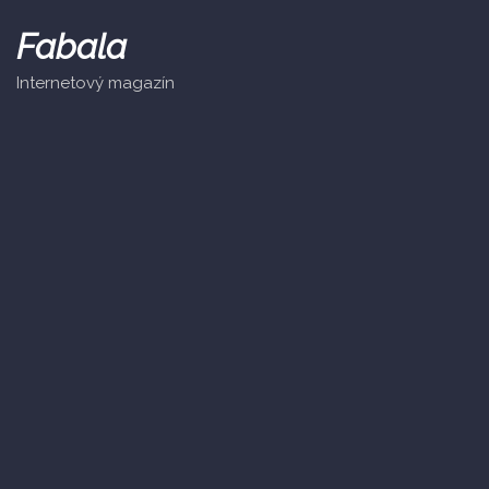
Skip
to
Fabala
content
Internetový magazín