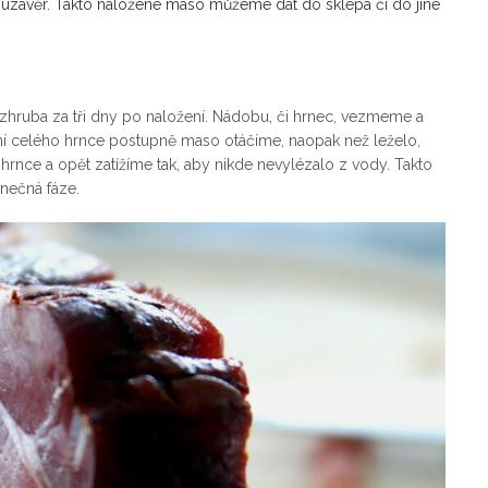
ebo uzávěr. Takto naložené maso můžeme dát do sklepa či do jiné
t zhruba za tři dny po naložení. Nádobu, či hrnec, vezmeme a
ení celého hrnce postupně maso otáčíme, naopak než leželo,
hrnce a opět zatížíme tak, aby nikde nevylézalo z vody. Takto
nečná fáze.