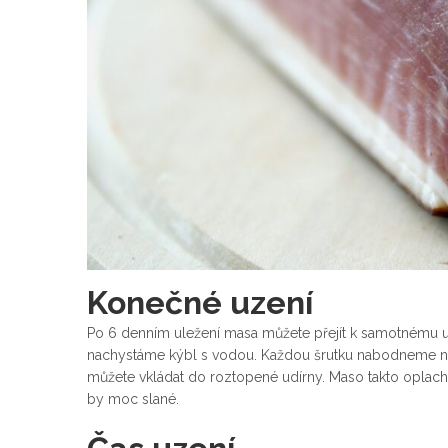
Konečné uzení
Po 6 denním uležení masa můžete přejít k samotnému u
nachystáme kýbl s vodou. Každou šrutku nabodneme na 
můžete vkládat do roztopené udírny. Maso takto oplach
by moc slané.