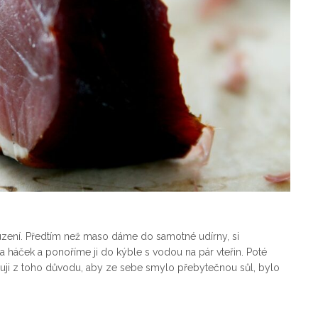
zení. Předtím než maso dáme do samotné udírny, si
háček a ponoříme ji do kýble s vodou na pár vteřin. Poté
uji z toho důvodu, aby ze sebe smylo přebytečnou sůl, bylo