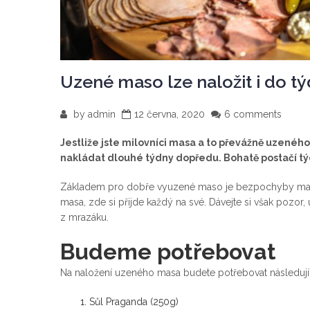
Uzené maso lze naložit i do tý
by
admin
12 června, 2020
6 comments
Jestliže jste milovníci masa a to převážně uzenéh
nakládat dlouhé týdny dopředu. Bohatě postačí t
Základem pro dobře vyuzené maso je bezpochyby maso 
masa, zde si přijde každý na své. Dávejte si však pozor,
z mrazáku.
Budeme potřebovat
Na naložení uzeného masa budete potřebovat následujíc
Sůl Praganda (250g)