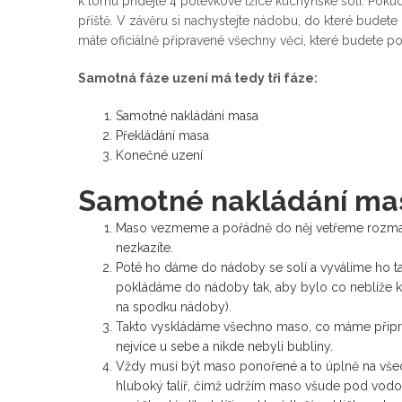
k tomu přidejte 4 polévkové lžíce kuchyňské soli. Pokud s
příště. V závěru si nachystejte nádobu, do které budete
máte oficiálně připravené všechny věci, které budete p
Samotná fáze uzení má tedy tři fáze:
Samotné nakládání masa
Překládání masa
Konečné uzení
Samotné nakládání ma
Maso vezmeme a pořádně do něj vetřeme rozmačk
nezkazíte.
Poté ho dáme do nádoby se solí a vyválíme ho ta
pokládáme do nádoby tak, aby bylo co neblíže k 
na spodku nádoby).
Takto vyskládáme všechno maso, co máme připrav
nejvíce u sebe a nikde nebyli bubliny.
Vždy musí být maso ponořené a to úplně na všec
hluboký talíř, čímž udržím maso všude pod vodo