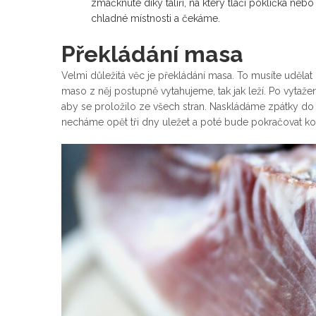
zmáčknuté díky talíři, na který tlačí poklička n
chladné místnosti a čekáme.
Překládání masa
Velmi důležitá věc je překládání masa. To musíte uděla
maso z něj postupně vytahujeme, tak jak leží. Po vytaž
aby se proložilo ze všech stran. Naskládáme zpátky do 
necháme opět tři dny uležet a poté bude pokračovat ko