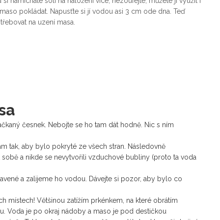
i namícháte soli na naložení více, nezoufejte, můžete jí využít i
 maso pokládat. Napusťte si jí vodou asi 3 cm ode dna. Teď
otřebovat na uzení masa.
sa
aný česnek. Nebojte se ho tam dát hodně. Nic s ním
m tak, aby bylo pokryté ze všech stran. Následovně
sobě a nikde se nevytvořili vzduchové bubliny (proto ta voda
ené a zalijeme ho vodou. Dávejte si pozor, aby bylo co
h místech! Většinou zatížím prkénkem, na které obrátím
u. Voda je po okraj nádoby a maso je pod destičkou