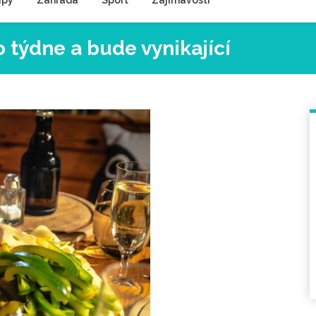
ipy
Zahrada
Sport
Zajímavosti
o týdne a bude vynikající