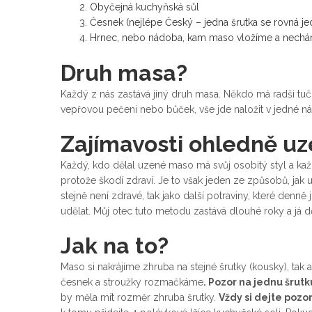
Obyčejná kuchyňská sůl
Česnek (nejlépe Český – jedna šrutka se rovná jed
Hrnec, nebo nádoba, kam maso vložíme a nechá
Druh masa?
Každý z nás zastává jiný druh masa. Někdo má radši tuč
vepřovou pečeni nebo bůček, vše jde naložit v jedné n
Zajímavosti ohledně uz
Každý, kdo dělal uzené maso má svůj osobitý styl a kaž
protože škodí zdraví. Je to však jeden ze způsobů, jak u
stejně není zdravé, tak jako další potraviny, které denn
udělat. Můj otec tuto metodu zastává dlouhé roky a já
Jak na to?
Maso si nakrájíme zhruba na stejné šrutky (kousky), t
česnek a stroužky rozmačkáme
. Pozor na jednu šrutk
by měla mít rozměr zhruba šrutky.
Vždy si dejte pozo