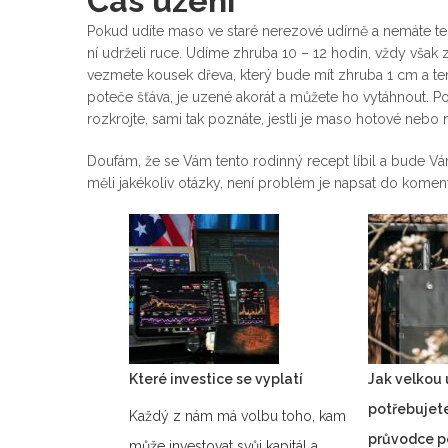
Čas uzení
Pokud udíte maso ve staré nerezové udírně a nemáte tep
ní udrželi ruce. Udíme zhruba 10 – 12 hodin, vždy však zá
vezmete kousek dřeva, který bude mít zhruba 1 cm a t
poteče šťáva, je uzené akorát a můžete ho vytáhnout. Po
rozkrojte, sami tak poznáte, jestli je maso hotové nebo 
Doufám, že se Vám tento rodinný recept líbil a bude Vá
měli jakékoliv otázky, není problém je napsat do kome
Které investice se vyplatí
Jak velkou 
potřebujete
Každý z nám má volbu toho, kam
průvodce p
může investovat svůj kapitál a