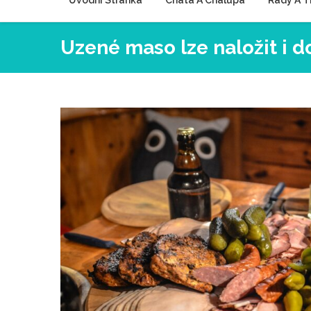
Úvodní Stránka
Chata A Chalupa
Rady A T
Uzené maso lze naložit i d