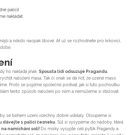
né palici)
me nakládat
nější a někdo naopak libové. Ať už se rozhodnete pro krkovici,
ádobě.
ení
dý ho nakládá jinak.
Spousta lidí odsuzuje Pragandu
,
rychlit naložení masa. Tak či onak se dá říct, že uzené maso
ě jíme. Proto se pojďme společně podívat, jak si tuto pochoutku
 dělám tento způsob naložení po něm a nemůžeme si stěžovat.
ak aby se během uzení všechny dobře udělaly. Oloupeme si
u dávejte 1 palici česneku
. Sůl si vysypeme do nádoby, která
r na namíchání soli!
Do misky vysypte celí pytlík Pragandy a