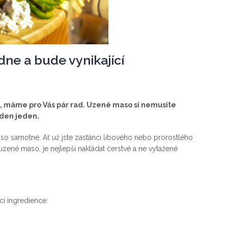
dne a bude vynikající
o, máme pro Vás pár rad. Uzené maso si nemusíte
ýden jeden.
samotné. Ať už jste zastánci libového nebo prorostlého
 uzené maso, je nejlepší nakládat čerstvé a ne vytažené
í ingredience: