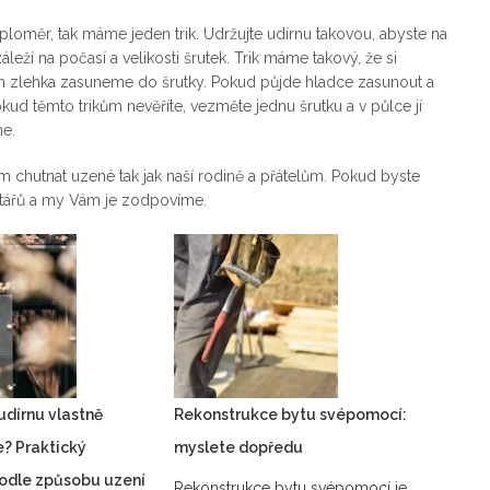
loměr, tak máme jeden trik. Udržujte udírnu takovou, abyste na
leží na počasí a velikosti šrutek. Trik máme takový, že si
en zlehka zasuneme do šrutky. Pokud půjde hladce zasunout a
kud těmto trikům nevěříte, vezměte jednu šrutku a v půlce jí
ne.
m chutnat uzené tak jak naší rodině a přátelům. Pokud byste
ntářů a my Vám je zodpovíme.
udírnu vlastně
Rekonstrukce bytu svépomocí:
? Praktický
myslete dopředu
odle způsobu uzení
Rekonstrukce bytu svépomocí je